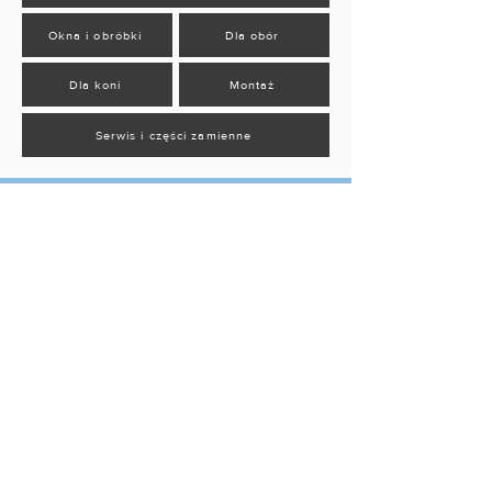
Okna i obróbki
Dla obór
Dla koni
Montaż
Serwis i części zamienne
Budynki Przemyłowe
Terminale
Hale sportowe
Budynki rolnicze
Hale stalowe
DANE KONTAKTOWE
Przemysłowa 4
42-300 Myszków
biuro@conexx.pl