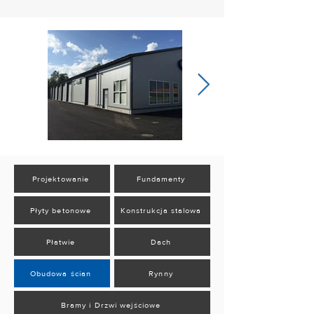
Projektowanie
Fundamenty
Płyty betonowe
Konstrukcja stalowa
Płatwie
Dach
Obudowa ścian
Rynny
Bramy i Drzwi wejściowe