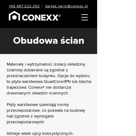
+48 697 222 292
|
bartek.neroj@conexx.pl
Obudowa ścian
Materiały i wytrzymałość izolacji okładziny
ściennej dobierane są zgodnie z
przeznaczeniem budynku. Opcje do wyboru
to płyta warstwowa QuadCore/IPN lub blacha
trapezowa. Conexx® nie dostarcza
drewnianych okładzin ściennych.
Płyty warstwowe spełniają normy
przeciwpożarowe, co pozwala na budowę
hali zgodnie z wymogami
przeciwpożarowymi.
Istnieje wiele opcji kolorystycznych.