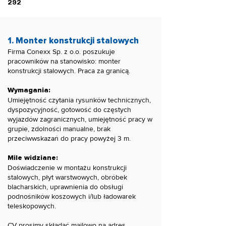
292
1. Monter konstrukcji stalowych
Firma Conexx Sp. z o.o. poszukuje
pracowników na stanowisko: monter
konstrukcji stalowych. Praca za granicą.
Wymagania:
Umiejętność czytania rysunków technicznych,
dyspozycyjność, gotowość do częstych
wyjazdów zagranicznych, umiejętność pracy w
grupie, zdolności manualne, brak
przeciwwskazań do pracy powyżej 3 m.
Mile widziane:
Doświadczenie w montażu konstrukcji
stalowych, płyt warstwowych, obróbek
blacharskich, uprawnienia do obsługi
podnośników koszowych i/lub ładowarek
teleskopowych.
CV prosimy składać mailowo na adres