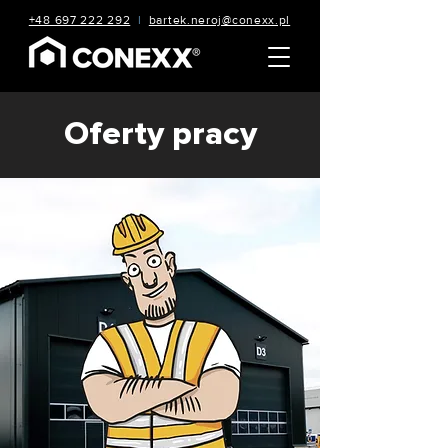
+48 697 222 292
|
bartek.neroj@conexx.pl
Oferty pracy