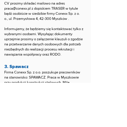
CV prosimy składać mailowo na adres
praca@conexx.pl
z dopiskiem TRASER w tytule
bądź osobiście w siedzibie firmy Conexx Sp. z o.
o., ul. Przemysłowa 4, 42-300 Myszków .
Informujemy, że będziemy się kontaktować tylko z
wybranymi osobami. Wysyłając dokumenty
uprzejmie prosimy o załączenie klauzuli o zgodzie
na przetwarzanie danych osobowych dla potrzeb
niezbędnych do realizacji procesu rekrutacji i
nawiązania współpracy oraz RODO​.​
3. Spawacz
Firma Conexx Sp. z o.o. poszukuje pracowników
na stanowisko: SPAWACZ. Praca w Myszkowie
przy produkcji konstrukcji stalowych. Mile
widziane doświadczenie.
Oferujemy stałą pracę w firmie o ugruntowanej
pozycji na rynku oraz wynagrodzenie adekwatne
do posiadanych kwalifikacji zawodowych.
CV prosimy składać mailowo na adres
praca@conexx.pl
z dopiskiem SPAWACZ w tytule