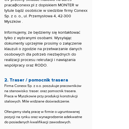
praca@conexx.pl
z dopiskiem MONTER w
tytule bądź osobiście w siedzibie firmy Conexx
Sp. z o. o., ul. Przemysłowa 4, 42-300
Myszków .
Informujemy, że będziemy się kontaktować
tylko z wybranymi osobami. Wysyłając
dokumenty uprzejmie prosimy o załączenie
klauzuli o zgodzie na przetwarzanie danych
osobowych dla potrzeb niezbędnych do
realizacji procesu rekrutacji i nawiązania
współpracy oraz RODO.​
2. Traser / pomocnik trasera
Firma Conexx Sp. z o.o. poszukuje pracowników
na stanowisko: traser. oraz pomocnik trasera.
Praca w Myszkowie przy produkcji konstrukcji
stalowych. Mile widziane doświadczenie.
Oferujemy stałą pracę w firmie o ugruntowanej
pozycji na rynku oraz wynagrodzenie adekwatne
do posiadanych kwalifikacji zawodowych.